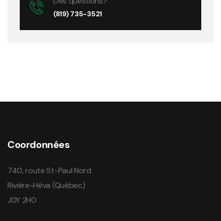
Des questions?
(819) 735-3521
Coordonnées
740, route St-Paul Nord
Rivière-Héva (Québec)
J0Y 2H0