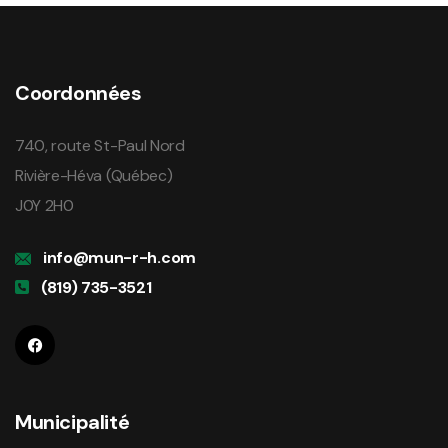
Coordonnées
740, route St-Paul Nord
Rivière-Héva (Québec)
J0Y 2H0
info@mun-r-h.com
(819) 735-3521
Municipalité