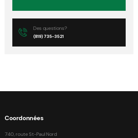
Des questions?
(819) 735-3521
Coordonnées
740, route St-Paul Nord