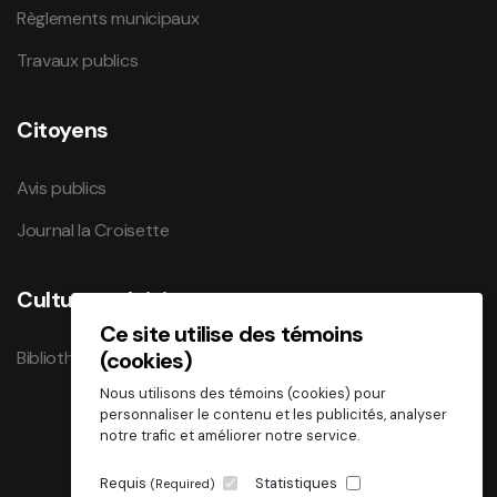
Règlements municipaux
Travaux publics
Citoyens
Avis publics
Journal la Croisette
Culture et loisirs
Ce site utilise des témoins
Bibliothèque
(cookies)
Nous utilisons des témoins (cookies) pour
personnaliser le contenu et les publicités, analyser
notre trafic et améliorer notre service.
Requis
Statistiques
(Required)