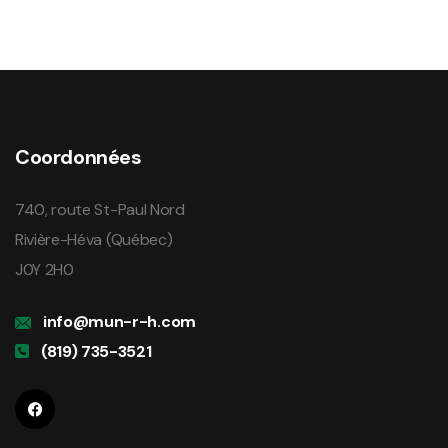
Coordonnées
740, route St-Paul Nord
Rivière-Héva (Québec)
J0Y 2H0
info@mun-r-h.com
(819) 735-3521