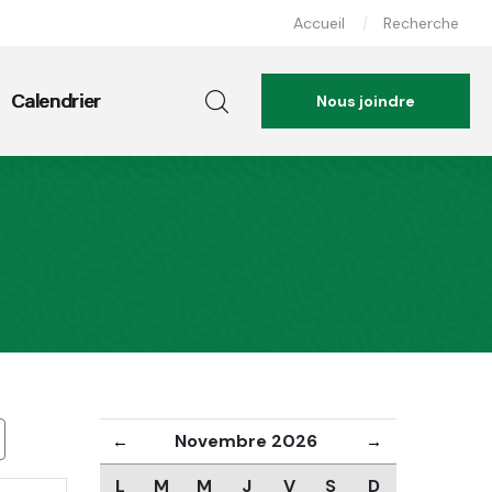
Accueil
Recherche
Calendrier
Nous joindre
Novembre 2026
←
→
L
M
M
J
V
S
D