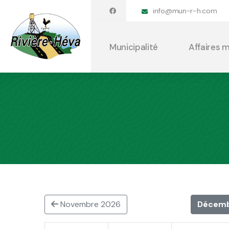
info@mun-r-h.com
Municipalité
Affaires 
Novembre 2026
Décemb