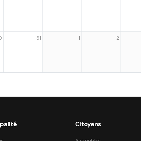
0
31
1
2
palité
Citoyens
és
Avis publics