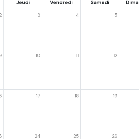
Jeudi
Vendredi
Samedi
Dima
2
3
4
5
9
10
11
12
6
17
18
19
3
24
25
26