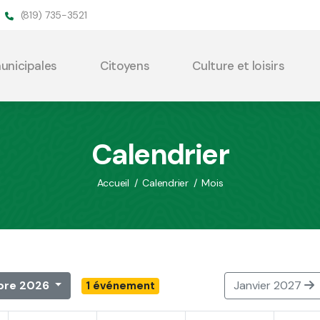
(819) 735-3521
municipales
Citoyens
Culture et loisirs
Calendrier
Accueil
/
Calendrier
/
Mois
re 2026
Janvier 2027
1 événement