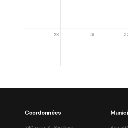
28
29
3
Coordonnées
Munici
740, route St-Paul Nord
Actualit