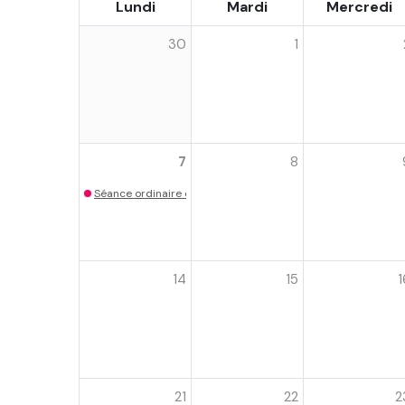
Lundi
Mardi
Mercredi
30
1
7
8
Séance ordinaire du conseil municipal
14
15
1
21
22
2