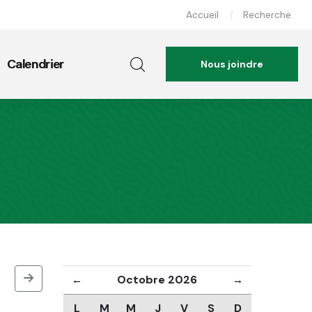
Accueil
Recherche
Calendrier
Nous joindre
Octobre 2026
←
→
L
M
M
J
V
S
D