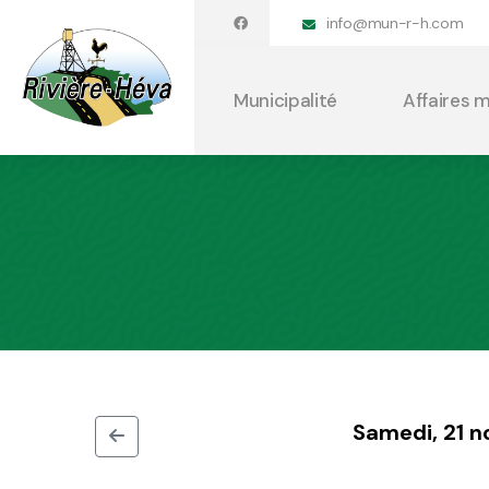
info@mun-r-h.com
Municipalité
Affaires 
Samedi, 21