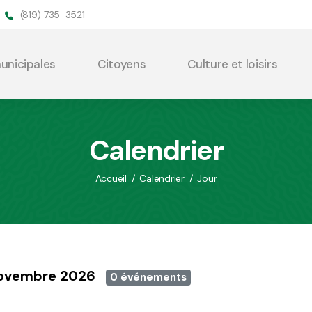
(819) 735-3521
municipales
Citoyens
Culture et loisirs
Calendrier
Accueil
/
Calendrier
/
Jour
 novembre 2026
0 événements