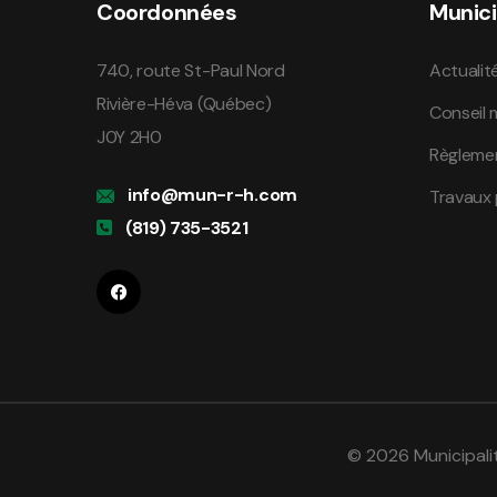
Coordonnées
Munici
740, route St-Paul Nord
Actualit
Rivière-Héva (Québec)
Conseil 
J0Y 2H0
Règleme
info@mun-r-h.com
Travaux 
(819) 735-3521
© 2026 Municipali