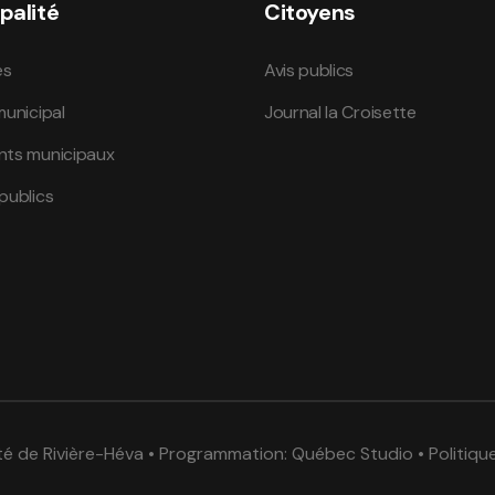
palité
Citoyens
és
Avis publics
municipal
Journal la Croisette
nts municipaux
publics
té de Rivière-Héva • Programmation:
Québec Studio
•
Politiqu