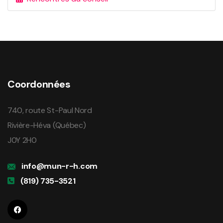
Coordonnées
740, route St-Paul Nord
Rivière-Héva (Québec)
J0Y 2H0
info@mun-r-h.com
(819) 735-3521