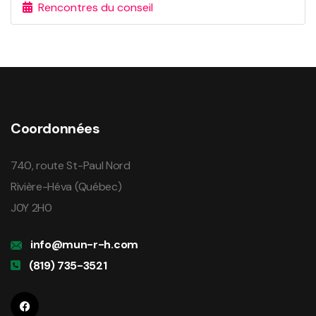
Rencontres du conseil
Coordonnées
740, route St-Paul Nord
Rivière-Héva (Québec)
J0Y 2H0
info@mun-r-h.com
(819) 735-3521