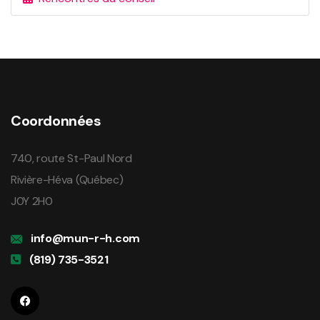
Coordonnées
740, route St-Paul Nord
Rivière-Héva (Québec)
J0Y 2H0
info@mun-r-h.com
(819) 735-3521