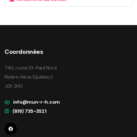
Coordonnées
740, route St-Paul Nord
Rivière-Héva (Québec)
J0Y 2H0
info@mun-r-h.com
(819) 735-3521