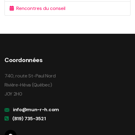
Rencontres du conseil
Coordonnées
740, route St-Paul Nord
Rivière-Héva (Québec)
J0Y 2H0
info@mun-r-h.com
(819) 735-3521