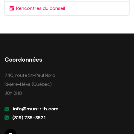
Rencontres du conseil
Coordonnées
740, route St-Paul Nord
Rivière-Héva (Québec)
J0Y 2H0
info@mun-r-h.com
(819) 735-3521