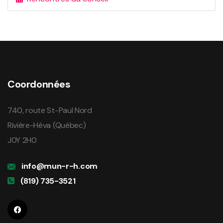
Coordonnées
740, route St-Paul Nord
Rivière-Héva (Québec)
J0Y 2H0
info@mun-r-h.com
(819) 735-3521