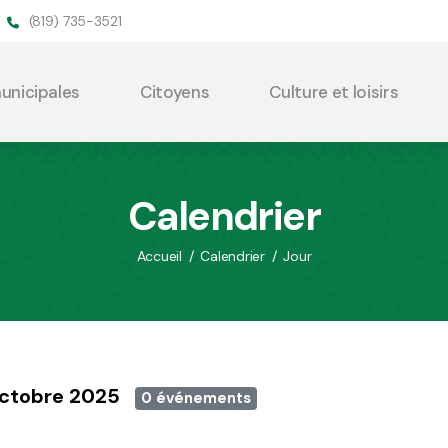
(819) 735-3521
municipales
Citoyens
Culture et loisirs
Calendrier
Accueil
/
Calendrier
/
Jour
 octobre 2025
0 événements