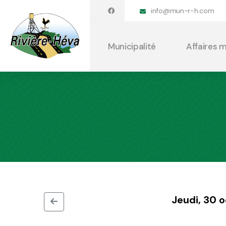
info@mun-r-h.com
Municipalité
Affaires 
Jeudi, 30