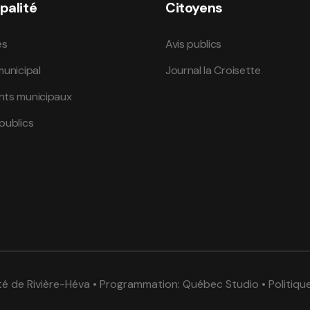
palité
Citoyens
és
Avis publics
municipal
Journal la Croisette
nts municipaux
publics
té de Rivière-Héva • Programmation:
Québec Studio
•
Politiqu