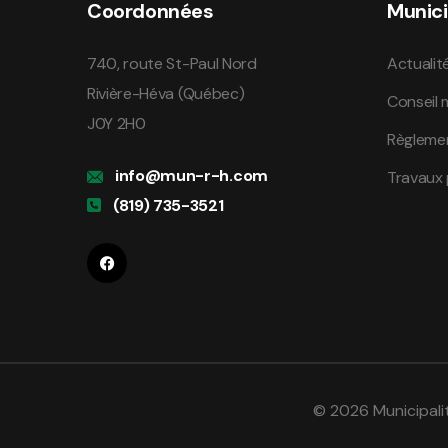
Coordonnées
Munici
740, route St-Paul Nord
Actualit
Rivière-Héva (Québec)
Conseil 
J0Y 2H0
Règleme
info@mun-r-h.com
Travaux 
(819) 735-3521
© 2026 Municipali