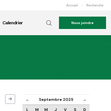
Accueil
Recherche
Calendrier
Nous joindre
Septembre 2025
←
→
L
M
M
J
V
S
D