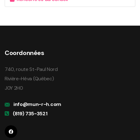
Coordonnées
740, route St-Paul Nord
Rivière-Héva (Québec)
J0Y 2H0
info@mun-r-h.com
(819) 735-3521