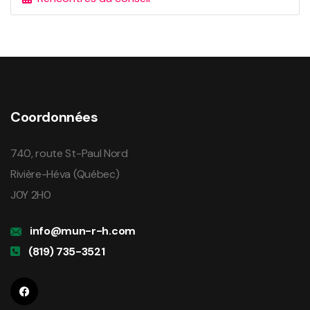
Coordonnées
740, route St-Paul Nord
Rivière-Héva (Québec)
J0Y 2H0
info@mun-r-h.com
(819) 735-3521