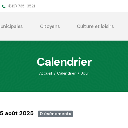
(819) 735-3521
municipales
Citoyens
Culture et loisirs
Calendrier
Accueil
/
Calendrier
/
Jour
 15 août 2025
0 événements