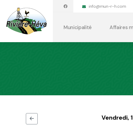
info@mun-r-h.com
Municipalité
Affaires 
Vendredi,