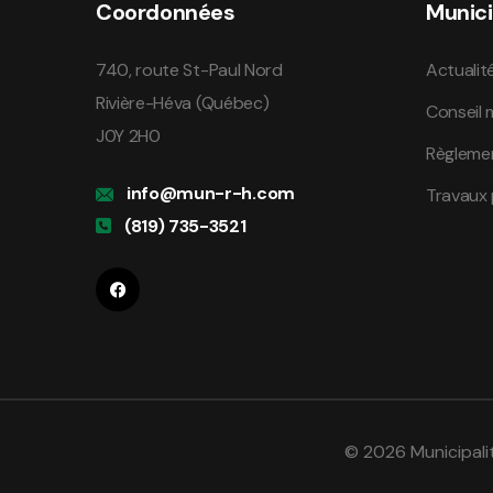
Coordonnées
Munici
740, route St-Paul Nord
Actualit
Rivière-Héva (Québec)
Conseil 
J0Y 2H0
Règleme
info@mun-r-h.com
Travaux 
(819) 735-3521
© 2026 Municipali