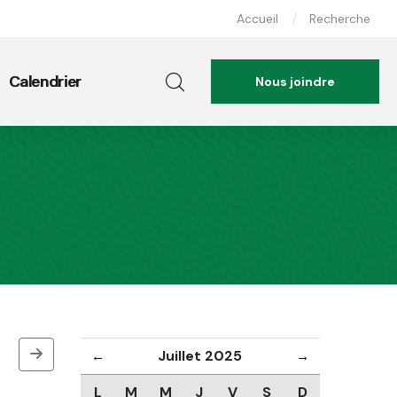
Accueil
Recherche
Calendrier
Nous joindre
Juillet 2025
←
→
L
M
M
J
V
S
D