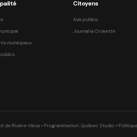
palité
Citoyens
és
Avis publics
municipal
Journal la Croisette
nts municipaux
publics
té de Rivière-Héva • Programmation:
Québec Studio
•
Politiqu