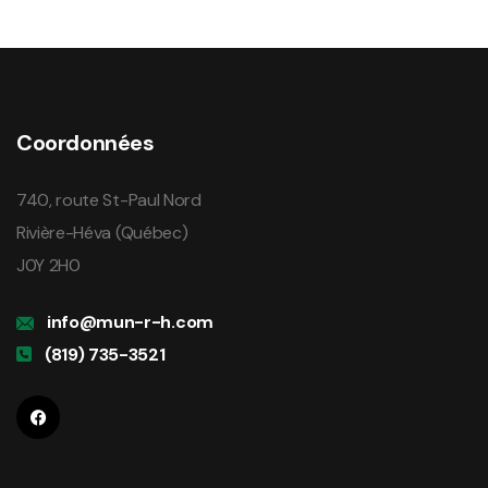
Coordonnées
740, route St-Paul Nord
Rivière-Héva (Québec)
J0Y 2H0
info@mun-r-h.com
(819) 735-3521