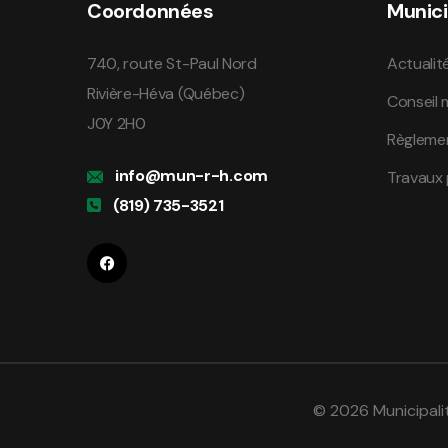
Coordonnées
Munici
740, route St-Paul Nord
Actualit
Rivière-Héva (Québec)
Conseil 
J0Y 2H0
Règleme
info@mun-r-h.com
Travaux 
(819) 735-3521
© 2026 Municipali