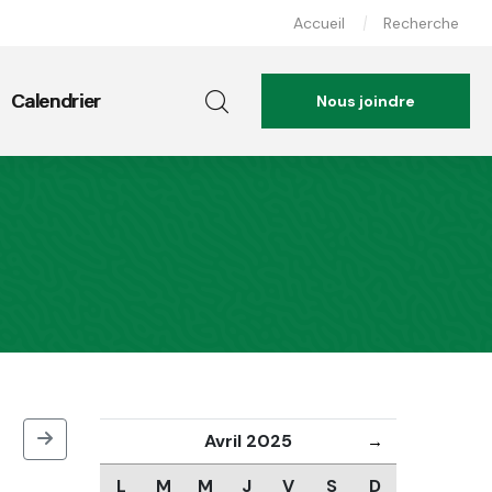
Accueil
Recherche
Calendrier
Nous joindre
Avril 2025
→
L
M
M
J
V
S
D