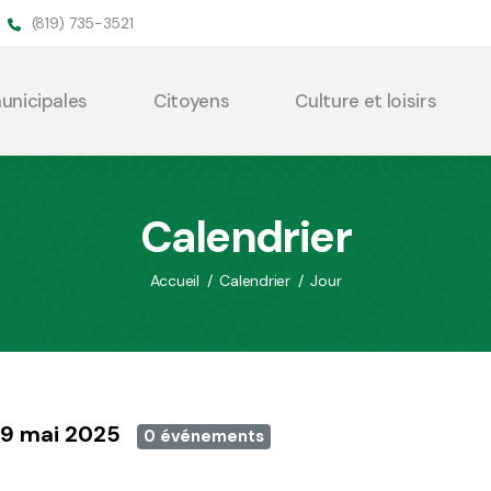
(819) 735-3521
municipales
Citoyens
Culture et loisirs
Calendrier
Accueil
/
Calendrier
/
Jour
, 9 mai 2025
0 événements