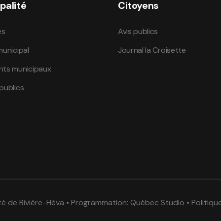
palité
Citoyens
és
Avis publics
municipal
Journal la Croisette
nts municipaux
publics
té de Rivière-Héva • Programmation:
Québec Studio
•
Politiqu