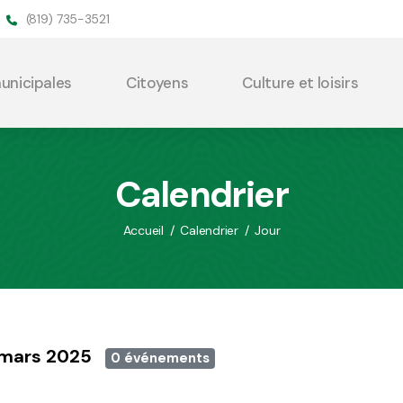
(819) 735-3521
municipales
Citoyens
Culture et loisirs
Calendrier
Accueil
/
Calendrier
/
Jour
1 mars 2025
0 événements