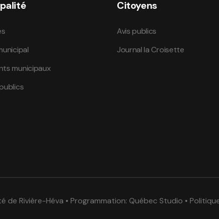
palité
Citoyens
és
Avis publics
municipal
Journal la Croisette
nts municipaux
publics
té de Rivière-Héva • Programmation:
Québec Studio
•
Politiqu