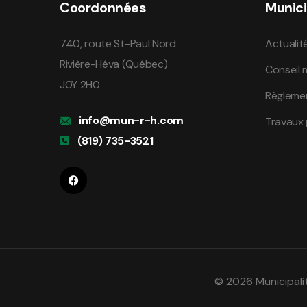
Coordonnées
Munici
740, route St-Paul Nord
Actualit
Rivière-Héva (Québec)
Conseil 
J0Y 2H0
Règleme
info@mun-r-h.com
Travaux 
(819) 735-3521
© 2026 Municipali