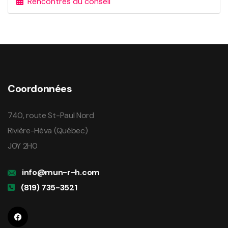
Rencontres du conseil
Coordonnées
740, route St-Paul Nord
Rivière-Héva (Québec)
J0Y 2H0
info@mun-r-h.com
(819) 735-3521