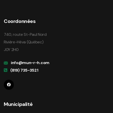
Coordonnées
740, route St-Paul Nord
Rivière-Héva (Québec)
J0Y 2H0
info@mun-r-h.com
(819) 735-3521
Municipalité