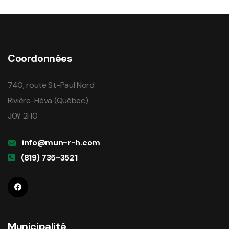
Coordonnées
740, route St-Paul Nord
Rivière-Héva (Québec)
J0Y 2H0
info@mun-r-h.com
(819) 735-3521
Municipalité